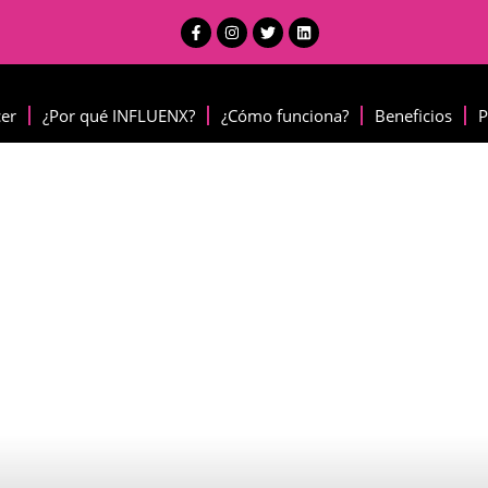
cer
¿Por qué INFLUENX?
¿Cómo funciona?
Beneficios
P