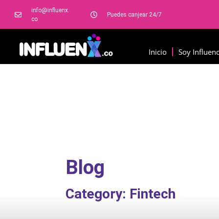
info@influenx.
Puedes canjear 24/7
co
Inicio
Soy Influen
Blog
Category: Fintech