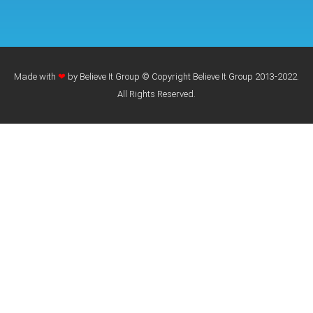
Made with
❤
by Believe It Group © Copyright Believe It Group 2013-2022.
All Rights Reserved.​