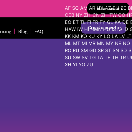
AF
SQ
AM
AR
HY
AZ
EU
BE
B
Iniciar sesión
CEB
NY
ZH-CN
ZH-TW
CO
H
EO
ET
TL
FI
FR
FY
GL
KA
DE
Crea tu cuenta
HAW
IW
HI
HMN
HU
IS
IG
ID
ricing
Blog
FAQ
KK
KM
KO
KU
KY
LO
LA
LV
LT
ML
MT
MI
MR
MN
MY
NE
NO
RO
RU
SM
GD
SR
ST
SN
SD
S
SU
SW
SV
TG
TA
TE
TH
TR
U
XH
YI
YO
ZU