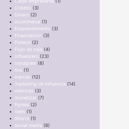
Canje empresarial
(1)
Crédito
(3)
Dinero
(2)
ecommerce
(1)
Emprendimiento
(3)
Financiación
(3)
Fintech
(2)
Flujo de caja
(4)
influencers
(23)
instagram
(8)
live
(1)
marcas
(12)
marketing de influencia
(14)
métricas
(3)
monetizar
(7)
Pymes
(2)
reels
(1)
Shorts
(1)
social media
(8)