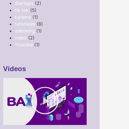
Startups
(2)
tik tok
(5)
turismo
(1)
tutoriales
(8)
unboxing
(1)
video
(2)
Youtube
(1)
Videos