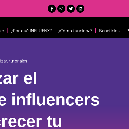
cer
¿Por qué INFLUENX?
¿Cómo funciona?
Beneficios
P
izar
,
tutoriales
ar el
e influencers
recer tu