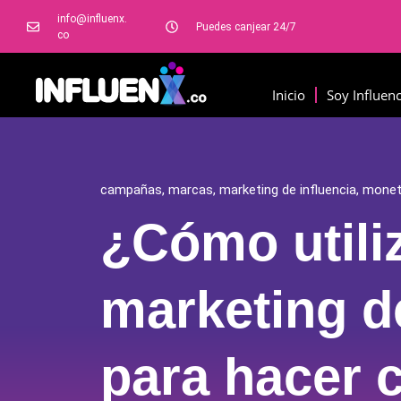
info@influenx.
Puedes canjear 24/7
co
Inicio
Soy Influen
campañas
,
marcas
,
marketing de influencia
,
monet
¿Cómo utiliz
marketing d
para hacer c